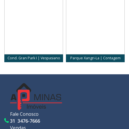
Cond. Gran Park I | Vespasiano
Parque Xangri-La | Contagem
Fale Conosco
31 3476-7666
Vendas