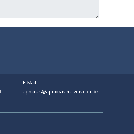
E-Mail:
e
apminas@apminasimoveis.com.br
.