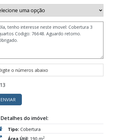
13
ENVIAR
Detalhes do imóvel:
Tipo:
Cobertura
2
Área Útil:
190 m