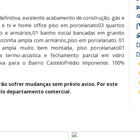
efinitiva, excelente acabamento de construção, gás e
a e tv e home office piso em porcelanato03 quartos
o e armários,01 banho social bancadas em granito
cozinha ampla com armários,piso em porcelanato. 01
a ampla muito bem montada, piso porcelanato01
 termo-acústica e fechamento parcial em vidro
iva para o Bairro CasteloPrédio imponente: 100%
rão sofrer mudanças sem prévio aviso. Por este
elo departamento comercial.