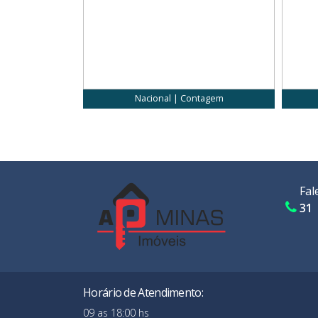
orizonte
Nacional | Contagem
Fal
31 
Horário de Atendimento:
09 as 18:00 hs