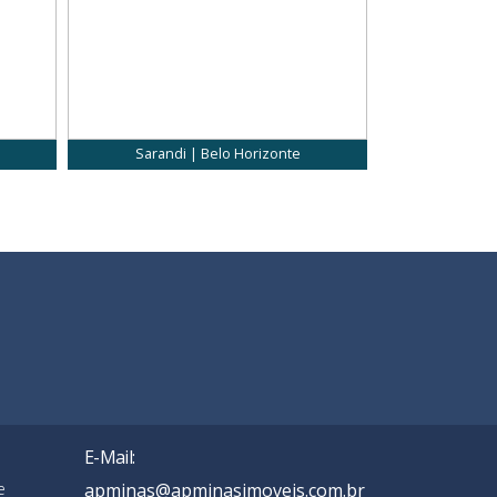
Sarandi | Belo Horizonte
Serrano
E-Mail:
e
apminas@apminasimoveis.com.br